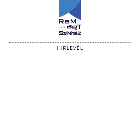
HÍRLEVÉL
Iratkozzon fel hírlevelünkre, hogy időben
értesüljön előadásainkról!