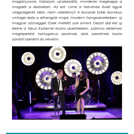
magányosok, házasok, újrakezdők, mindenki megkapja a
magáét a dalokban. Az est címe a hetvenes évek egyik
világslágerét idézi, nem véletlenül! A korszak több ikonikus
vintage dala is elhangzik majd, modern hangszerelésben, új
magyar szöveggel. Ezek mellett sok ismert Geszti dal kel új
életre a Váczi Eszterrel közös duettekben, számos kellemes
meglepetést tartogatva azoknak, akik szeretnek tiszta
szívből szeretni és nevetni.