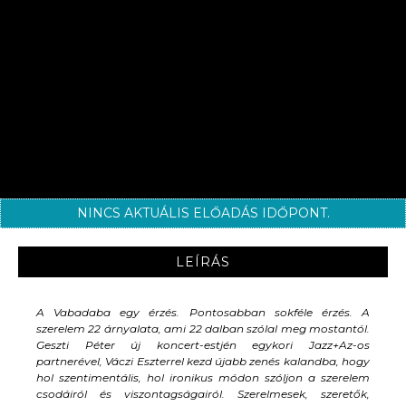
NINCS AKTUÁLIS ELŐADÁS IDŐPONT.
LEÍRÁS
A Vabadaba egy érzés. Pontosabban sokféle érzés. A
szerelem 22 árnyalata, ami 22 dalban szólal meg mostantól.
Geszti Péter új koncert-estjén egykori Jazz+Az-os
partnerével, Váczi Eszterrel kezd újabb zenés kalandba, hogy
hol szentimentális, hol ironikus módon szóljon a szerelem
csodáiról és viszontagságairól. Szerelmesek, szeretők,