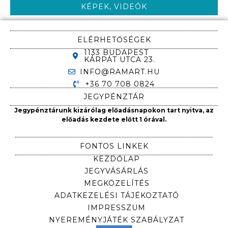
KÉPEK, VIDEÓK
ELÉRHETŐSÉGEK
1133 BUDAPEST
KÁRPÁT UTCA 23.
INFO@RAMART.HU
+36 70 708 0824
JEGYPÉNZTÁR
Jegypénztárunk kizárólag előadásnapokon tart nyitva, az
előadás kezdete előtt 1 órával.
FONTOS LINKEK
KEZDŐLAP
JEGYVÁSÁRLÁS
MEGKÖZELÍTÉS
ADATKEZELÉSI TÁJÉKOZTATÓ
IMPRESSZUM
NYEREMÉNYJÁTÉK SZABÁLYZAT