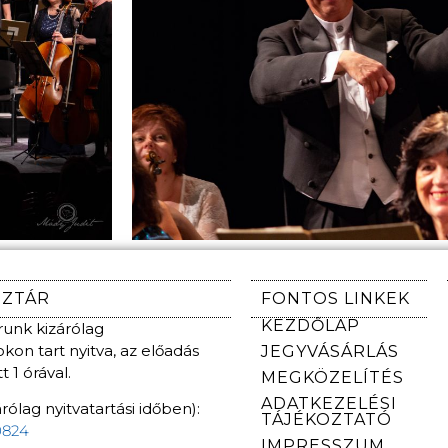
NZTÁR
FONTOS LINKEK
KEZDŐLAP
unk kizárólag
on tart nyitva, az előadás
JEGYVÁSÁRLÁS
 1 órával.
MEGKÖZELÍTÉS
ADATKEZELÉSI
rólag nyitvatartási időben):
TÁJÉKOZTATÓ
0824
IMPRESSZUM