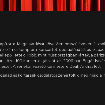
apította. Megalakulását követően hosszú éveken át csak
 de számos templomi koncertet, operaelőadást és szabadt
llépői lettek. Több, mint húsz országban jártak, a párizs
n közel 100 koncertet játszottak. 2006-ban Bogár István
mester. A zenekar vezető karmestere Deák András lett.
család és kortársaik csodálatos zenéi töltik meg majd a 