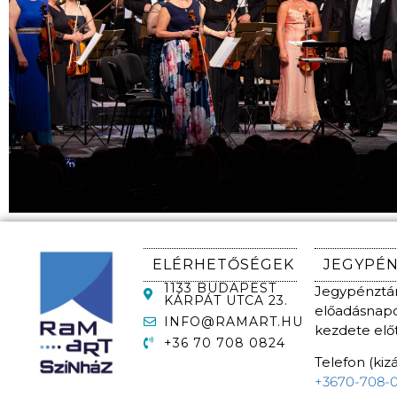
ELÉRHETŐSÉGEK
JEGYPÉ
1133 BUDAPEST
Jegypénztár
KÁRPÁT UTCA 23.
előadásnapok
INFO@RAMART.HU
kezdete előtt
+36 70 708 0824
Telefon (kizá
+3670-708-