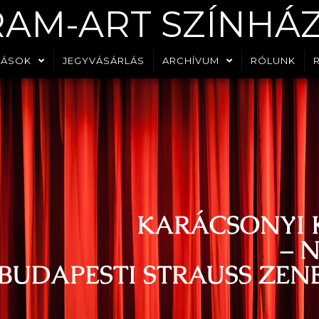
RAM-ART SZÍNHÁ
DÁSOK
JEGYVÁSÁRLÁS
ARCHÍVUM
RÓLUNK
KARÁCSONYI 
– N
 BUDAPESTI STRAUSS ZEN