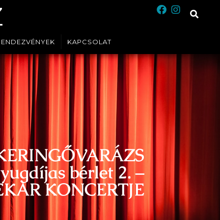
Z
RENDEZVÉNYEK
KAPCSOLAT
KERINGŐVARÁZS
yugdíjas bérlet 2. –
EKAR KONCERTJE