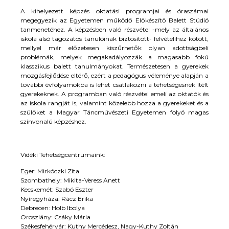
A kihelyezett képzés oktatási programjai és óraszámai
megegyezik az Egyetemen működő Előkészítő Balett Stúdió
tanmenetéhez. A képzésben való részvétel -mely az általános
iskola alsó tagozatos tanulóinak biztosított- felvételihez kötött,
mellyel már előzetesen kiszűrhetők olyan adottságbeli
problémák, melyek megakadályozzák a magasabb fokú
klasszikus balett tanulmányokat. Természetesen a gyerekek
mozgásfejlődése eltérő, ezért a pedagógus véleménye alapján a
további évfolyamokba is lehet csatlakozni a tehetségesnek ítélt
gyerekeknek. A programban való részvétel emeli az oktatók és
az iskola rangját is, valamint közelebb hozza a gyerekeket és a
szülőket a Magyar Táncművészeti Egyetemen folyó magas
színvonalú képzéshez.
Vidéki Tehetségcentrumaink:
Eger: Mirkóczki Zita
Szombathely: Mikita-Veress Anett
Kecskemét: Szabó Eszter
Nyíregyháza: Rácz Erika
Debrecen: Holb Ibolya
Oroszlány: Csáky Mária
Székesfehérvár: Kuthy Mercédesz, Nagy-Kuthy Zoltán