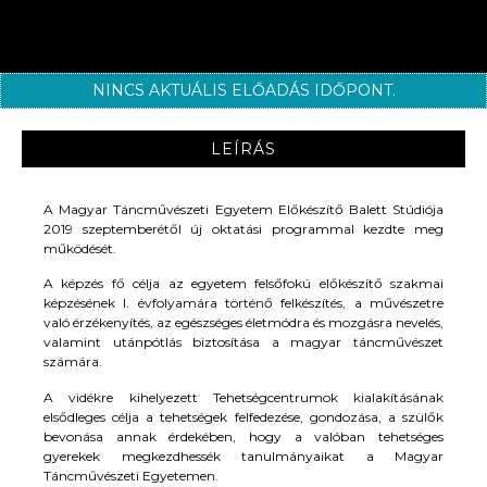
NINCS AKTUÁLIS ELŐADÁS IDŐPONT.
LEÍRÁS
A Magyar Táncművészeti Egyetem Előkészítő Balett Stúdiója
2019 szeptemberétől új oktatási programmal kezdte meg
működését.
A képzés fő célja az egyetem felsőfokú előkészítő szakmai
képzésének I. évfolyamára történő felkészítés, a művészetre
való érzékenyítés, az egészséges életmódra és mozgásra nevelés,
valamint utánpótlás biztosítása a magyar táncművészet
számára.
A vidékre kihelyezett Tehetségcentrumok kialakításának
elsődleges célja a tehetségek felfedezése, gondozása, a szülők
bevonása annak érdekében, hogy a valóban tehetséges
gyerekek megkezdhessék tanulmányaikat a Magyar
Táncművészeti Egyetemen.