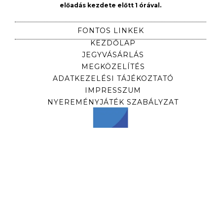
előadás kezdete előtt 1 órával.
FONTOS LINKEK
KEZDŐLAP
JEGYVÁSÁRLÁS
MEGKÖZELÍTÉS
ADATKEZELÉSI TÁJÉKOZTATÓ
IMPRESSZUM
NYEREMÉNYJÁTÉK SZABÁLYZAT
HÍRLEVÉL
Iratkozzon fel hírlevelünkre, hogy időben
értesüljön előadásainkról!