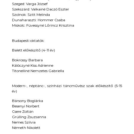
Szeged: Varga József
Szekszárd: Valkainé Daczó Eszter
Szolnok: Szitt Melinda
Dunaharaszti: Hommer Csaba
Miskolc: Füvessyné Lőrincz Krisztina
Budapesti oktatók:
Balett előkészítő (4-11 év)
Bokrossy Barbara
Kálóczyné Kiss Adrienne
Titonelliné Nemzetes Gabriella
Modern-, néptánc-, színházi táncművész szak előkészítő (5-15
év)
Bársony Boglárka
Besenyi Norbert
Csere Zoltán
Grülling Zsuzsanna
Nemes Szilvia
Németh Nikolett