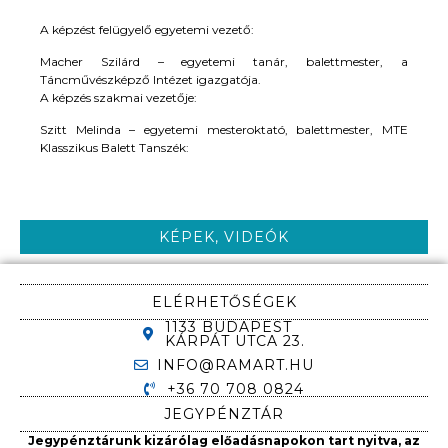
A képzést felügyelő egyetemi vezető:
Macher Szilárd – egyetemi tanár, balettmester, a
Táncművészképző Intézet igazgatója.
A képzés szakmai vezetője:
Szitt Melinda – egyetemi mesteroktató, balettmester, MTE
Klasszikus Balett Tanszék:
KÉPEK, VIDEÓK
ELÉRHETŐSÉGEK
1133 BUDAPEST
KÁRPÁT UTCA 23.
INFO@RAMART.HU
+36 70 708 0824
JEGYPÉNZTÁR
Jegypénztárunk kizárólag előadásnapokon tart nyitva, az