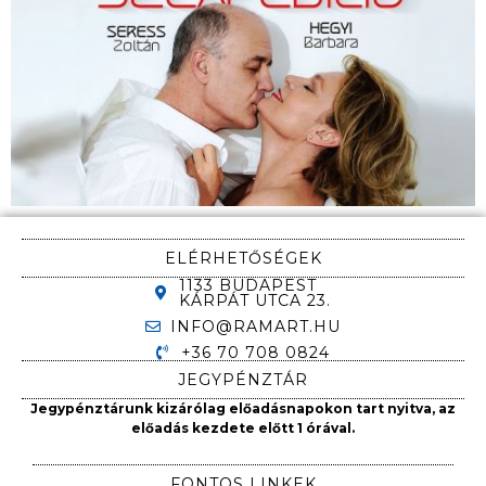
ELÉRHETŐSÉGEK
1133 BUDAPEST
KÁRPÁT UTCA 23.
INFO@RAMART.HU
+36 70 708 0824
JEGYPÉNZTÁR
Jegypénztárunk kizárólag előadásnapokon tart nyitva, az
előadás kezdete előtt 1 órával.
FONTOS LINKEK