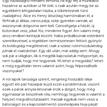
Egy házasságról mindent elmond, ha egy férj a munkából
hazaérve az autóban ül fél órát, s csak azután megy be az
egyébként kifogástalan házba, a tökéletesnek tűnő
családjához. Alice és Henry látszólag harmóniában él, a
férfinak jó állása, csinos párja, szép gyerekei vannak, az
asszonynak dolgoznia sem kell. Csinosítgatja a házát, új
bútorokat vesz, jókat főz, mindenre figyel. Ám valami még
sincs rendben kettejük között: hiába próbálkoznak esténként
szeretkezéssel, a régebben természetesen feltörő gyönyör
és boldogság megélésével, csak a száraz rutinmozdulatokig
jutnak el csalódottan. Egy idő után, már addig sem. Ahogy
sok pár a világban, ők is megélik kapcsolatuk mélypontját, és
nem tudják, hogy mit tegyenek. Mi lehet a megoldás? lehet-
e még egyáltalán tenni valamit azért, hogy felpezsdítsék
viszonyukat?
A női lapok tanúsága szerint, rengeteg hosszabb ideje
együtt élő pár/ házaspár küzd ezzel a problémával, viszont
ezek a párok annyira kínosnak érzik a dolgot, hogy még
egymással se beszélnek róla, nemhogy tegyenek is valamit a
helyzet megváltoztatásáért. Hacsak egyikük nem veszi a
bátorságot és a kapcsolatmentő szexterápiára hívja párját