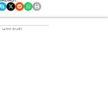
HÍRLEVÉL
Iratkozzon fel
hírlevelünkre, hogy
időben értesüljön
előadásainkról!