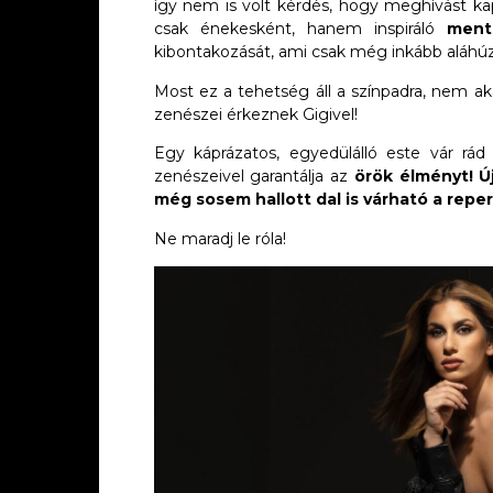
így nem is volt kérdés, hogy meghívást ka
csak énekesként, hanem inspiráló
ment
kibontakozását, ami csak még inkább aláhúzz
Most ez a tehetség áll a színpadra, nem aká
zenészei érkeznek Gigivel!
Egy káprázatos, egyedülálló este vár rá
zenészeivel garantálja az
örök élményt! Ú
még sosem hallott dal is várható a repe
Ne maradj le róla!