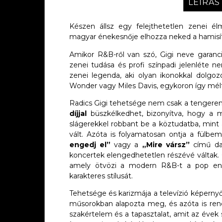
LEÍRÁS
Készen állsz egy felejthetetlen zenei é
magyar énekesnője elhozza neked a hamisí
Amikor R&B-ről van szó, Gigi neve garanci
zenei tudása és profi színpadi jelenléte n
zenei legenda, aki olyan ikonokkal dolgoz
Wonder vagy Miles Davis, egykoron így mélt
Radics Gigi tehetsége nem csak a tengerentú
díjjal
büszkélkedhet, bizonyítva, hogy a m
slágerekkel robbant be a köztudatba, mint
vált. Azóta is folyamatosan ontja a fülb
engedj el”
vagy a
„Mire vársz”
című dal
koncertek elengedhetetlen részévé váltak.
amely ötvözi a modern R&B-t a pop ener
karakteres stílusát.
Tehetsége és karizmája a televízió képerny
műsorokban alapozta meg, és azóta is re
szakértelem és a tapasztalat, amit az évek 