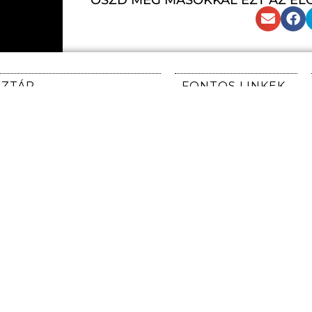
NZTÁR
FONTOS LINKEK
KEZDŐLAP
unk kizárólag
on tart nyitva, az előadás
JEGYVÁSÁRLÁS
 1 órával.
MEGKÖZELÍTÉS
ADATKEZELÉSI
rólag nyitvatartási időben):
TÁJÉKOZTATÓ
0824
IMPRESSZUM
NYEREMÉNYJÁTÉK
SZABÁLYZAT