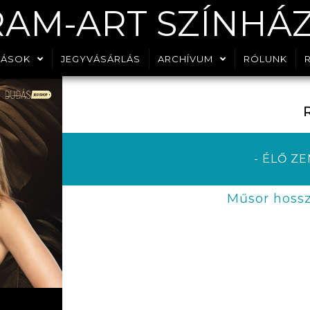
RAM-ART SZÍNHÁ
DÁSOK
JEGYVÁSÁRLÁS
ARCHÍVUM
RÓLUNK
- ÉLŐ Z
Műsor hossz