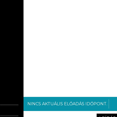
NINCS AKTUÁLIS ELŐADÁS IDŐPONT.