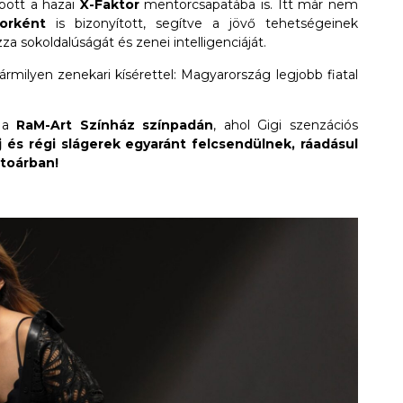
pott a hazai
X-Faktor
mentorcsapatába is. Itt már nem
orként
is bizonyított, segítve a jövő tehetségeinek
a sokoldalúságát és zenei intelligenciáját.
rmilyen zenekari kísérettel: Magyarország legjobb fiatal
d a
RaM-Art Színház színpadán
, ahol Gigi szenzációs
j és régi slágerek egyaránt felcsendülnek, ráadásul
rtoárban!