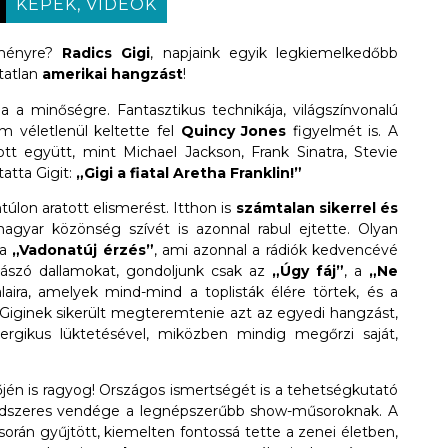
KÉPEK, VIDEÓK
lményre?
Radics Gigi
, napjaink egyik legkiemelkedőbb
tatlan
amerikai hangzást
!
a a minőségre. Fantasztikus technikája, világszínvonalú
em véletlenül keltette fel
Quincy Jones
figyelmét is. A
ott együtt, mint Michael Jackson, Frank Sinatra, Stevie
atta Gigit:
„Gigi a fiatal Aretha Franklin!”
lon aratott elismerést. Itthon is
számtalan sikerrel és
agyar közönség szívét is azonnal rabul ejtette. Olyan
 a
„Vadonatúj érzés”
, ami azonnal a rádiók kedvencévé
emászó dallamokat, gondoljunk csak az
„Úgy fáj”
, a
„Ne
aira, amelyek mind-mind a toplisták élére törtek, és a
 Giginek sikerült megteremtenie azt az egyedi hangzást,
gikus lüktetésével, miközben mindig megőrzi saját,
őjén is ragyog! Országos ismertségét is a tehetségkutató
ndszeres vendége a legnépszerűbb show-műsoroknak. A
során gyűjtött, kiemelten fontossá tette a zenei életben,