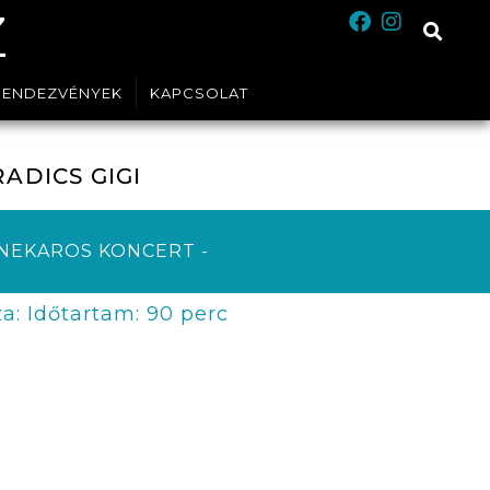
Z
RENDEZVÉNYEK
KAPCSOLAT
RADICS GIGI
ENEKAROS KONCERT -
a: Időtartam: 90 perc