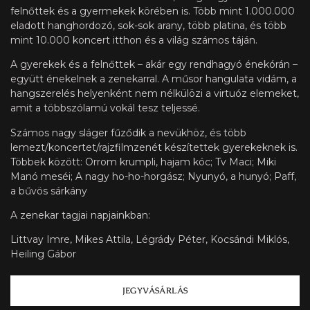
felnőttek és a gyermekek körében is. Több mint 1.000.000
eladott hanghordozó, sok-sok arany, több platina, és több
mint 10.000 koncert itthon és a világ számos táján.
A gyerekek és a felnőttek – akár egy rendhagyó énekórán –
együtt énekelnek a zenekarral. A műsor hangulata vidám, a
hangszerelés helyenként nem nélkülözi a virtuóz elemeket,
amit a többszólamú vokál tesz teljessé.
Számos nagy sláger fűződik a nevükhöz, és több
lemezt/koncertet/rajzfilmzenét készítettek gyerekeknek is.
Többek között: Orrom krumpli, hajam kóc; Tv Maci; Miki
Manó meséi; A nagy ho-ho-horgász; Nyunyó, a hunyó; Paff,
a bűvös sárkány
A zenekar tagjai napjainkban:
Littvay Imre, Mikes Attila, Légrády Péter, Kocsándi Miklós,
Heiling Gábor
JEGYVÁSÁRLÁS