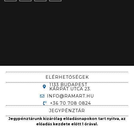
ELÉRHETŐSÉGEK
1133 BUDAPEST
KÁRPÁT UTCA 23.
INFO@RAMART.HU
+36 70 708 0824
JEGYPÉNZTÁR
Jegypénztárunk kizárólag előadásnapokon tart nyitva, az
előadás kezdete előtt 1 órával.