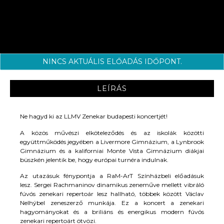
NINCS AKTUÁLIS ELŐADÁS IDŐPONT.
LEÍRÁS
Ne hagyd ki az LLMV Zenekar budapesti koncertjét!
A közös művészi elköteleződés és az iskolák közötti
együttműködés jegyében a Livermore Gimnázium, a Lynbrook
Gimnázium és a kaliforniai Monte Vista Gimnázium diákjai
büszkén jelentik be, hogy európai turnéra indulnak.
Az utazásuk fénypontja a RaM-ArT Színházbeli előadásuk
lesz. Sergei Rachmaninov dinamikus zeneműve mellett vibráló
fúvós zenekari repertoár lesz hallható, többek között Václav
Nelhýbel zeneszerző munkája. Ez a koncert a zenekari
hagyományokat és a briliáns és energikus modern fúvós
zenekari repertoárt ötvözi.