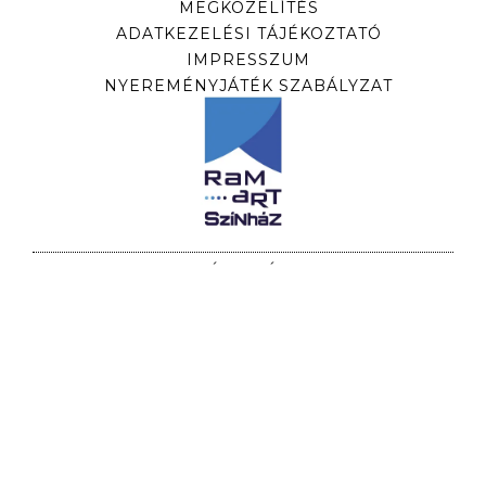
MEGKÖZELÍTÉS
ADATKEZELÉSI TÁJÉKOZTATÓ
IMPRESSZUM
NYEREMÉNYJÁTÉK SZABÁLYZAT
HÍRLEVÉL
Iratkozzon fel hírlevelünkre, hogy időben
értesüljön előadásainkról!