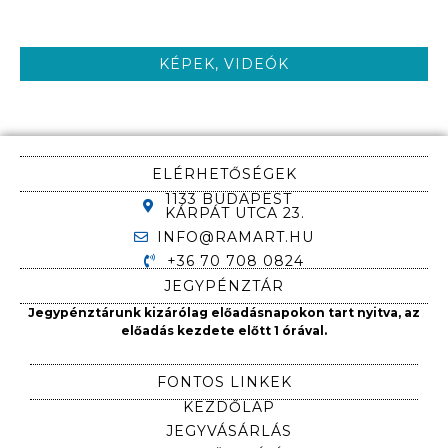
KÉPEK, VIDEÓK
ELÉRHETŐSÉGEK
1133 BUDAPEST
KÁRPÁT UTCA 23.
INFO@RAMART.HU
+36 70 708 0824
JEGYPÉNZTÁR
Jegypénztárunk kizárólag előadásnapokon tart nyitva, az
előadás kezdete előtt 1 órával.
FONTOS LINKEK
KEZDŐLAP
JEGYVÁSÁRLÁS