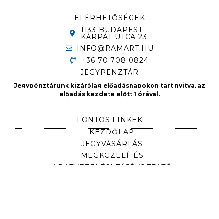
ELÉRHETŐSÉGEK
1133 BUDAPEST
KÁRPÁT UTCA 23.
INFO@RAMART.HU
+36 70 708 0824
JEGYPÉNZTÁR
Jegypénztárunk kizárólag előadásnapokon tart nyitva, az
előadás kezdete előtt 1 órával.
FONTOS LINKEK
KEZDŐLAP
JEGYVÁSÁRLÁS
MEGKÖZELÍTÉS
ADATKEZELÉSI TÁJÉKOZTATÓ
IMPRESSZUM
NYEREMÉNYJÁTÉK SZABÁLYZAT