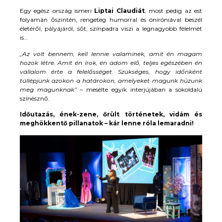
Egy egész ország ismeri
Liptai Claudiát
, most pedig az est
folyamán őszintén, rengeteg humorral és öniróniával beszél
életéről, pályájáról, sőt, színpadra viszi a legnagyobb félelmét
is…
„Az volt bennem, kell lennie valaminek, amit én magam
hozok létre. Amit én írok, én adom elő, teljes egészében én
vállalom érte a felelősséget. Szükséges, hogy időnként
túllépjünk azokon a határokon, amelyeket magunk húzunk
meg magunknak”
– mesélte egyik interjújában a sokoldalú
színésznő.
Időutazás, ének-zene, őrült történetek, vidám és
meghökkentő pillanatok – kár lenne róla lemaradni!