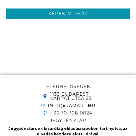
KÉPEK, VIDEÓK
ELÉRHETŐSÉGEK
1133 BUDAPEST
KÁRPÁT UTCA 23.
INFO@RAMART.HU
+36 70 708 0824
JEGYPÉNZTÁR
Jegypénztárunk kizárólag előadásnapokon tart nyitva, az
előadás kezdete előtt 1 órával.