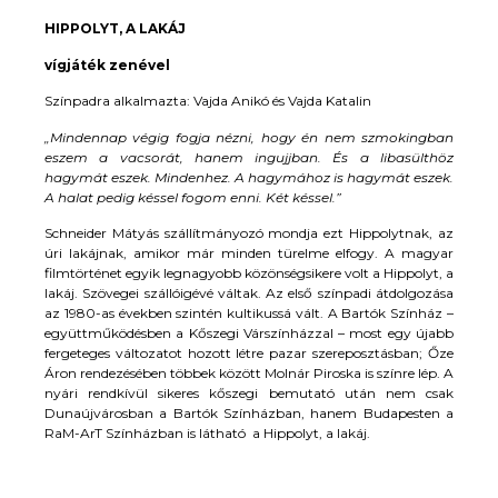
HIPPOLYT, A LAKÁJ
vígjáték zenével
Színpadra alkalmazta: Vajda Anikó és Vajda Katalin
„Mindennap végig fogja nézni, hogy én nem szmokingban
eszem a vacsorát, hanem ingujjban. És a libasülthöz
hagymát eszek. Mindenhez.
A hagymához is hagymát eszek.
A halat pedig késsel fogom enni. Két késsel.”
Schneider Mátyás szállítmányozó mondja ezt Hippolytnak, az
úri lakájnak, amikor már minden türelme elfogy. A magyar
filmtörténet egyik legnagyobb közönségsikere volt a Hippolyt, a
lakáj. Szövegei szállóigévé váltak. Az első színpadi átdolgozása
az 1980-as években szintén kultikussá vált. A Bartók Színház –
együttműködésben a Kőszegi Várszínházzal – most egy újabb
fergeteges változatot hozott létre pazar szereposztásban; Őze
Áron rendezésében többek között Molnár Piroska is színre lép. A
nyári rendkívül sikeres kőszegi bemutató után nem csak
Dunaújvárosban a Bartók Színházban, hanem Budapesten a
RaM-ArT Színházban is látható a Hippolyt, a lakáj.