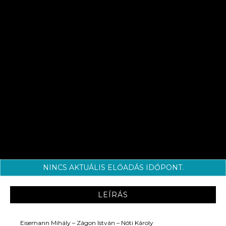
NINCS AKTUÁLIS ELŐADÁS IDŐPONT.
LEÍRÁS
Eisemann Mihály – Zágon István – Nóti Károly