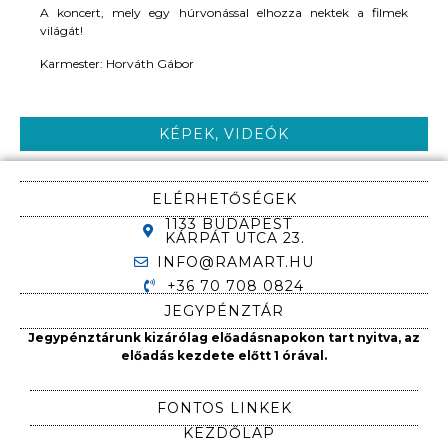
A koncert, mely egy húrvonással elhozza nektek a filmek
világát!
Karmester: Horváth Gábor
KÉPEK, VIDEÓK
ELÉRHETŐSÉGEK
1133 BUDAPEST
KÁRPÁT UTCA 23.
INFO@RAMART.HU
+36 70 708 0824
JEGYPÉNZTÁR
Jegypénztárunk kizárólag előadásnapokon tart nyitva, az
előadás kezdete előtt 1 órával.
FONTOS LINKEK
KEZDŐLAP