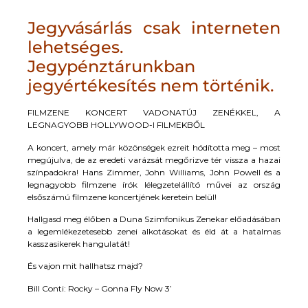
Jegyvásárlás csak interneten
lehetséges.
Jegypénztárunkban
jegyértékesítés nem történik.
FILMZENE KONCERT VADONATÚJ ZENÉKKEL, A
LEGNAGYOBB HOLLYWOOD-I FILMEKBŐL
A koncert, amely már közönségek ezreit hódította meg – most
megújulva, de az eredeti varázsát megőrizve tér vissza a hazai
színpadokra! Hans Zimmer, John Williams, John Powell és a
legnagyobb filmzene írók lélegzetelállító művei az ország
elsőszámú filmzene koncertjének keretein belül!
Hallgasd meg élőben a Duna Szimfonikus Zenekar előadásában
a legemlékezetesebb zenei alkotásokat és éld át a hatalmas
kasszasikerek hangulatát!
És vajon mit hallhatsz majd?
Bill Conti: Rocky – Gonna Fly Now 3’