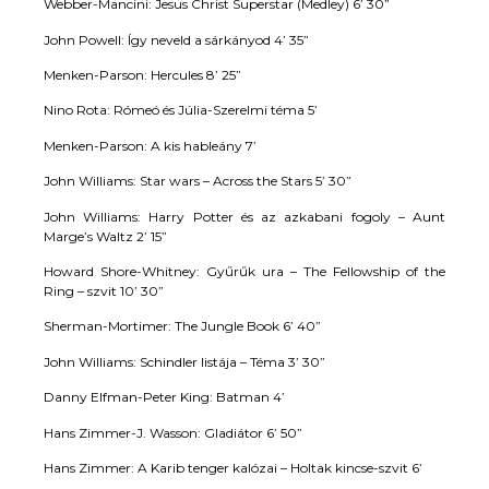
Webber-Mancini: Jesus Christ Superstar (Medley) 6’ 30”
John Powell: Így neveld a sárkányod 4’ 35”
Menken-Parson: Hercules 8’ 25”
Nino Rota: Rómeó és Júlia-Szerelmi téma 5’
Menken-Parson: A kis hableány 7’
John Williams: Star wars – Across the Stars 5’ 30”
John Williams: Harry Potter és az azkabani fogoly – Aunt
Marge’s Waltz 2’ 15”
Howard Shore-Whitney: Gyűrűk ura – The Fellowship of the
Ring – szvit 10’ 30”
Sherman-Mortimer: The Jungle Book 6’ 40”
John Williams: Schindler listája – Téma 3’ 30”
Danny Elfman-Peter King: Batman 4’
Hans Zimmer-J. Wasson: Gladiátor 6’ 50”
Hans Zimmer: A Karib tenger kalózai – Holtak kincse-szvit 6’