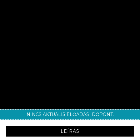
NINCS AKTUÁLIS ELŐADÁS IDŐPONT.
LEÍRÁS