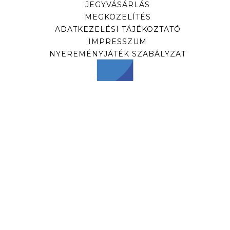
JEGYVÁSÁRLÁS
MEGKÖZELÍTÉS
ADATKEZELÉSI TÁJÉKOZTATÓ
IMPRESSZUM
NYEREMÉNYJÁTÉK SZABÁLYZAT
HÍRLEVÉL
Iratkozzon fel hírlevelünkre, hogy időben
értesüljön előadásainkról!