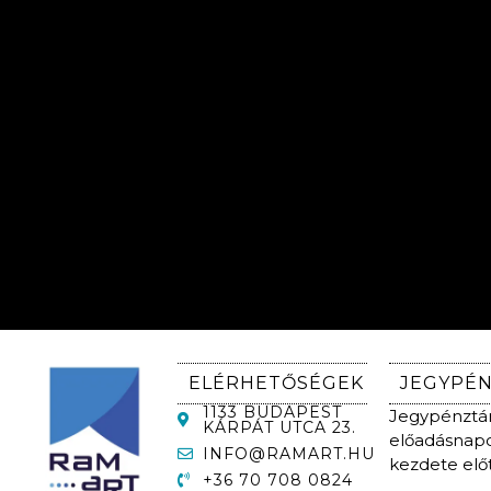
ELÉRHETŐSÉGEK
JEGYPÉ
1133 BUDAPEST
Jegypénztár
KÁRPÁT UTCA 23.
előadásnapok
INFO@RAMART.HU
kezdete előtt
+36 70 708 0824