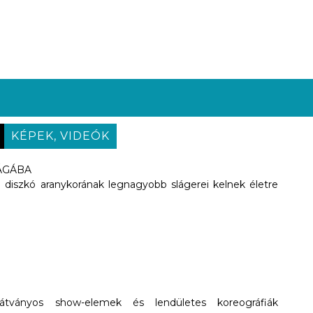
KÉPEK, VIDEÓK
ÁGÁBA
 a diszkó aranykorának legnagyobb slágerei kelnek életre
átványos show-elemek és lendületes koreográfiák