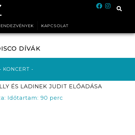
Z
RENDEZVÉNYEK
KAPCSOLAT
ISCO DÍVÁK
- KONCERT -
LLY ÉS LADINEK JUDIT ELŐADÁSA
a: Időtartam: 90 perc