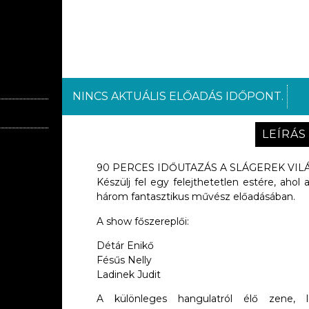
NINCS AKTUÁLIS ELŐADÁS IDŐPONT.
LEÍRÁS
90 PERCES IDŐUTAZÁS A SLÁGEREK VIL
Készülj fel egy felejthetetlen estére, ahol
három fantasztikus művész előadásában.
A show főszereplői:
Détár Enikő
Fésűs Nelly
Ladinek Judit
A különleges hangulatról élő zene, l