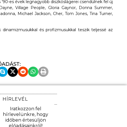
 ’90-es évek legnagyobb diszkóslágerei csendülnek fel új
 Dayne, Village People, Gloria Gaynor, Donna Summer,
adonna, Michael Jackson, Cher, Tom Jones, Tina Turner,
ik dinamizmusukkal és profizmusukkal teszik teljessé az
ŐADÁST:
HÍRLEVÉL
Iratkozzon fel
hírlevelünkre, hogy
időben értesüljön
előadásainkról!