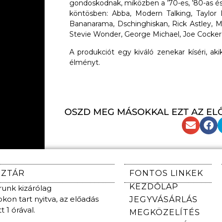
gondoskodnak, miközben a ’70-es, ’80-as és
köntösben: Abba, Modern Talking, Taylor
Bananarama, Dschinghiskan, Rick Astley, M
Stevie Wonder, George Michael, Joe Cocker
A produkciót egy kiváló zenekar kíséri, ak
élményt.
OSZD MEG MÁSOKKAL EZT AZ EL
NZTÁR
FONTOS LINKEK
KEZDŐLAP
unk kizárólag
on tart nyitva, az előadás
JEGYVÁSÁRLÁS
 1 órával.
MEGKÖZELÍTÉS