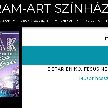
RAM-ART SZÍNHÁ
DÁSOK
JEGYVÁSÁRLÁS
ARCHÍVUM
RÓLUNK
D
DÉTÁR ENIKŐ, FÉSŰS NE
Műsor hossz