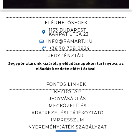
ELÉRHETŐSÉGEK
1133 BUDAPEST
KÁRPÁT UTCA 23.
INFO@RAMART.HU
+36 70 708 0824
JEGYPÉNZTÁR
Jegypénztárunk kizárólag előadásnapokon tart nyitva, az
előadás kezdete előtt 1 órával.
FONTOS LINKEK
KEZDŐLAP
JEGYVÁSÁRLÁS
MEGKÖZELÍTÉS
ADATKEZELÉSI TÁJÉKOZTATÓ
IMPRESSZUM
NYEREMÉNYJÁTÉK SZABÁLYZAT