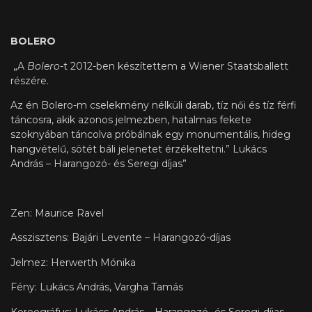
BOLERO
„A
Bolero
-t 2012-ben készítettem a Wiener Staatsballett
részére.
Az én Bolero-m cselekmény nélküli darab, tíz női és tíz férfi
táncosra, akik azonos jelmezben, hatalmas fekete
szoknyában táncolva próbálnak egy monumentális, hideg
hangvételű, sötét báli jelenetet érzékeltetni.” Lukács
András – Harangozó- és Seregi díjas”
Zen: Maurice Ravel
Asszisztens: Bajári Levente – Harangozó-díjas
Jelmez: Herwerth Mónika
Fény: Lukács András, Vargha Tamás
Koreográfus: Lukács András – Harangozó- és Seregi-díjas