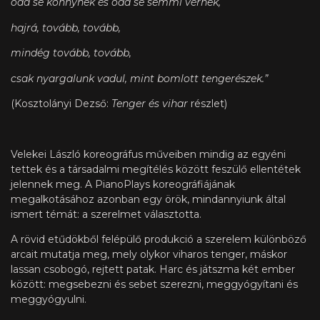
oda se könnynek és oda se semmi vérnek,
hajrá, tovább, tovább,
mindég tovább, tovább,
csak nyargalunk vadul, mint bomlott tengerészek.”
(Kosztolányi Dezső:
Tenger és vihar
részlet)
Velekei László koreográfus műveiben mindig az egyéni
tettek és a társadalmi megítélés között feszülő ellentétek
jelennek meg. A PianoPlays koreográfiájának
megalkotásához azonban egy örök, mindannyiunk által
ismert témát: a szerelmet választotta.
A rövid etűdökből felépülő produkció a szerelem különböző
arcait mutatja meg, mely olykor viharos tenger, máskor
lassan csobogó, rejtett patak. Harc és játszma két ember
között: megsebezni és sebet szerezni, meggyógyítani és
meggyógyulni.