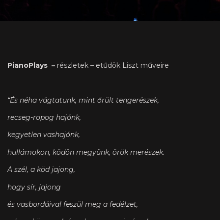
PianoPlays –
részletek – etűdök Liszt műveire
“És néha vágtatunk, mint őrült tengerészek,
recseg-ropog hajónk,
kegyetlen vashajónk,
hullámokon, ködön megyünk, örök merészek.
A szél, a köd jajong,
hogy sír, jajong
és vasbordáival feszül meg a fedélzet,