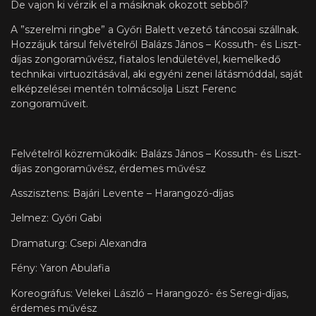
De vajon ki vérzik el a másiknak okozott sebből?
A ”szerelmi ringbe” a Győri Balett vezető táncosai szállnak.
Hozzájuk társul felvételről Balázs János – Kossuth- és Liszt-
díjas zongoraművész, fiatalos lendületével, kiemelkedő
technikai virtuozitásával, aki egyéni zenei látásmóddal, saját
elképzelései mentén tolmácsolja Liszt Ferenc
zongoraműveit.
Felvételről közreműködik: Balázs János – Kossuth- és Liszt-
díjas zongoraművész, érdemes művész
Asszisztens: Bajári Levente – Harangozó-díjas
Jelmez: Győri Gabi
Dramaturg: Csepi Alexandra
Fény: Yaron Abulafia
Koreográfus: Velekei László – Harangozó- és Seregi-díjas,
érdemes művész