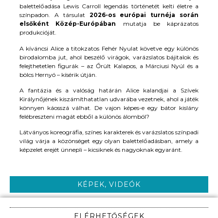
balettelőadása Lewis Carroll legendás történetét kelti életre a
színpadon. A társulat
2026-os európai turnéja során
elsőként Közép-Európában
mutatja be káprázatos
produkcióját.
A kíváncsi Alice a titokzatos Fehér Nyulat követve egy különös
birodalomba jut, ahol beszélő virágok, varázslatos bájitalok és
felejthetetlen figurák – az Őrült Kalapos, a Márciusi Nyúl és a
bölcs Hernyó – kísérik útján.
A fantázia és a valóság határán Alice kalandjai a Szívek
Királynőjének kiszámíthatatlan udvarába vezetnek, ahol a játék
könnyen káosszá válhat. De vajon képes-e egy bátor kislány
felébreszteni magát ebből a különös álomból?
Látványos koreográfia, színes karakterek és varázslatos színpadi
világ várja a közönséget egy olyan balettelőadásban, amely a
képzelet erejét ünnepli – kicsiknek és nagyoknak egyaránt.
KÉPEK, VIDEÓK
ELÉRHETŐSÉGEK