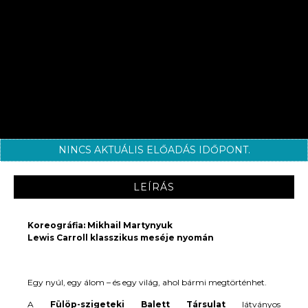
NINCS AKTUÁLIS ELŐADÁS IDŐPONT.
LEÍRÁS
Koreográfia: Mikhail Martynyuk
Lewis Carroll klasszikus meséje nyomán
Egy nyúl, egy álom – és egy világ, ahol bármi megtörténhet.
A
Fülöp-szigeteki Balett Társulat
látványos