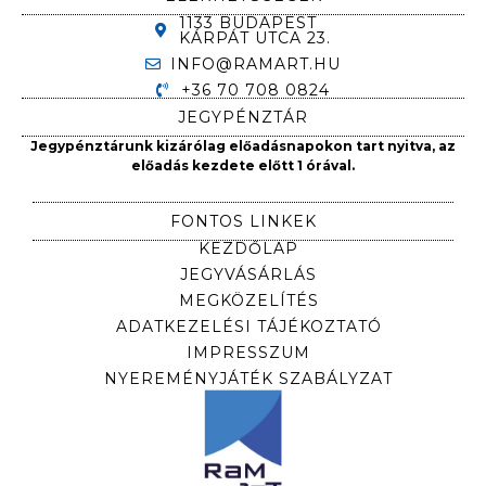
1133 BUDAPEST
KÁRPÁT UTCA 23.
INFO@RAMART.HU
+36 70 708 0824
JEGYPÉNZTÁR
Jegypénztárunk kizárólag előadásnapokon tart nyitva, az
előadás kezdete előtt 1 órával.
FONTOS LINKEK
KEZDŐLAP
JEGYVÁSÁRLÁS
MEGKÖZELÍTÉS
ADATKEZELÉSI TÁJÉKOZTATÓ
IMPRESSZUM
NYEREMÉNYJÁTÉK SZABÁLYZAT