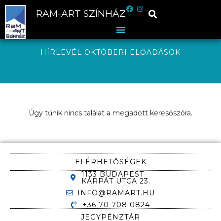
RAM-ART SZÍNHÁZ
HÍRLEVÉL OKTÓBERI ELŐADÁSOK
Úgy tűnik nincs találat a megadott keresőszóra.
ELÉRHETŐSÉGEK
1133 BUDAPEST
KÁRPÁT UTCA 23.
INFO@RAMART.HU
+36 70 708 0824
JEGYPÉNZTÁR