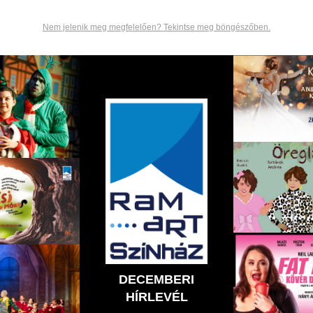
Nem jelenik meg megfelelően? Tekintse meg böngészőben.
DECEMBERI
HÍRLEVÉL