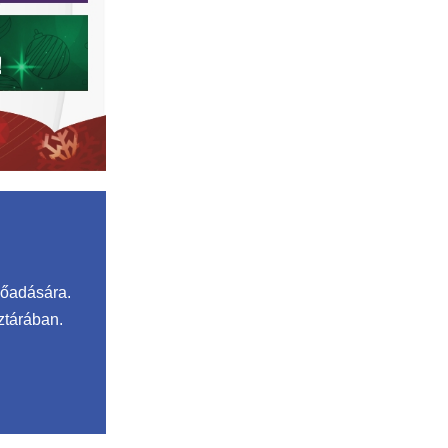
lőadására.
ztárában.