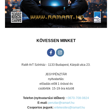
KÖVESSEN MINKET
RaM-ArT Színház - 1133 Budapest, Kárpát utca 23.
JEGYPÉNZTÁR
nyitvatartás:
előadás előtt 1 órával és
csütörtök 15-19 óra között
Telefon (nyitvatartási időben):
+3670-708-0824
E-mail:
penztar@ramart.hu
Csoportos jegyek:
ertekesites@ramart.hu