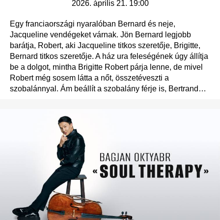
2026.
április 21. 19:00
Egy franciaországi nyaralóban Bernard és neje,
Jacqueline vendégeket várnak. Jön Bernard legjobb
barátja, Robert, aki Jacqueline titkos szeretője, Brigitte,
Bernard titkos szeretője. A ház ura feleségének úgy állítja
be a dolgot, mintha Brigitte Robert párja lenne, de mivel
Robert még sosem látta a nőt, összetéveszti a
szobalánnyal. Ám beállít a szobalány férje is, Bertrand…