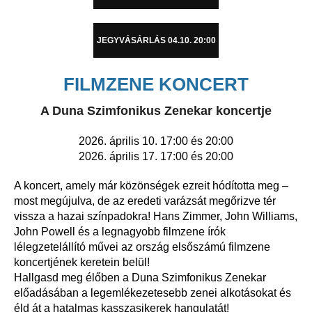
JEGYVÁSÁRLÁS 04.10. 20:00
FILMZENE KONCERT
A Duna Szimfonikus Zenekar koncertje
2026.
április 10. 17:00 és 20:00
2026. április 17. 17:00 és 20:00
A koncert, amely már közönségek ezreit hódította meg –
most megújulva, de az eredeti varázsát megőrizve tér
vissza a hazai színpadokra! Hans Zimmer, John Williams,
John Powell és a legnagyobb filmzene írók
lélegzetelállító művei az ország elsőszámú filmzene
koncertjének keretein belül!
Hallgasd meg élőben a Duna Szimfonikus Zenekar
előadásában a legemlékezetesebb zenei alkotásokat és
éld át a hatalmas kasszasikerek hangulatát!