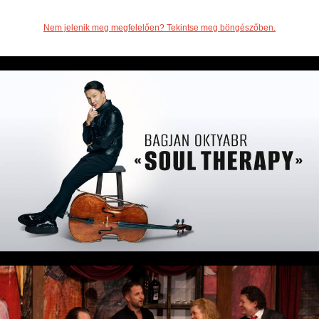
Nem jelenik meg megfelelően? Tekintse meg böngészőben.