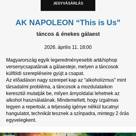
JEGYVÁSÁRLÁS
AK NAPOLEON “This is Us”
táncos & énekes gálaest
2026.
április 11. 18:00
Magyarország egyik legeredményesebb art&hiphop
versenycsapatának a gálaesteje, melyen a táncosok
külföldi szerepléseire gyüjt a csapat.
Az előadáson nagy szerepet kap az “alkoholizmus” mint
társadalmi probléma, a táncosok a mozdulataikon
keresztül mutatják be, milyen árnyoldalai lehetnek az
alkohol használatának. Mindemellett, hogy izgalmas
legyen a repertoár, a teljesség igénye nélkül tucatnyi
hangulatot, technikát tesznek a színpadra, mintegy 2 órás
egyvelegkent.